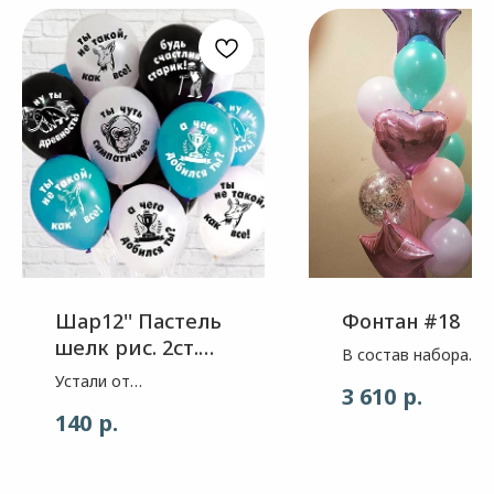
Шар12'' Пастель
Фонтан #18
шелк рис. 2ст.
В состав набора
Оскорбления
входит: Звезда , цв
Устали от
р.
3 610
мужчинам 5
лиловый Звезда , ц
стандартных слов
р.
140
дизайнов
розовый глянец
поздравления Хотите
Сердце , цвет розо
удивить и даже
глянец 4 шара , цве
немного шокировать
нежно розовый 3 ш