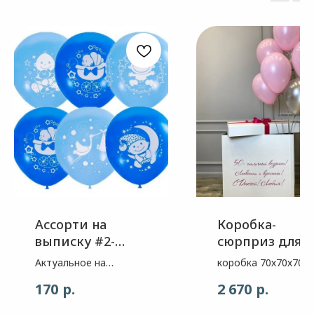
Ассорти на
Коробка-
выписку #2-
сюрприз для
мальчик.
самых родных
Актуальное на
коробка 70х70х70см
Латексные
выписке
ваша надпись. фон
р.
р.
170
2 670
на грузике: -латекс
шар розовый - 5 шт;