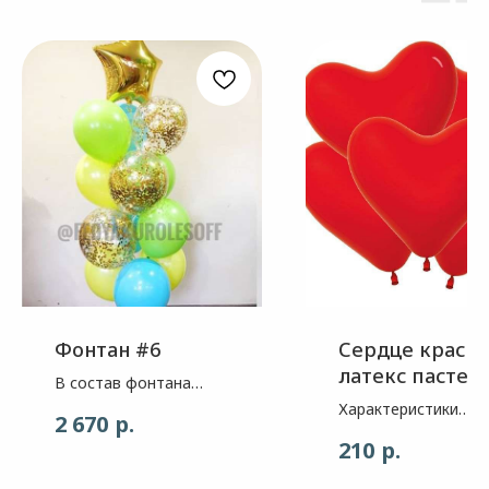
Фонтан #6
Сердце красн
латекс пастел
В состав фонтана
30см
входит: Звезда - цвет
Характеристики
р.
2 670
золото глянец, 1шт
воздушного шара: 1
р.
210
Шар - цвет Kиви, 3шт.
Шар сердце- пасте
Шар - цвет летний
2. Цвет- красный 3.