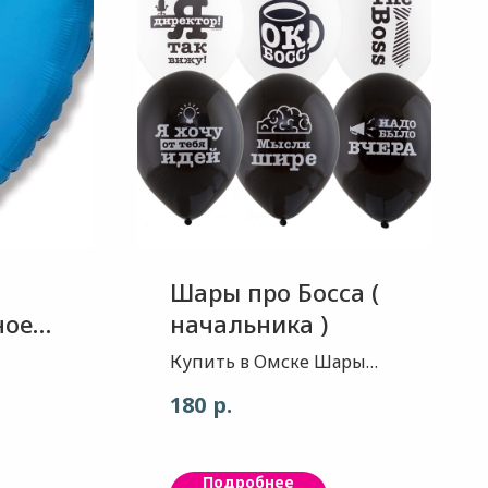
Шары про Босса (
ное
начальника )
Купить в Омске Шары
. Шар-
про Босса ( начальника )
р.
180
нное 2.
ет:
Воздушные шары из
итель:
натурального латекса с
Подробнее