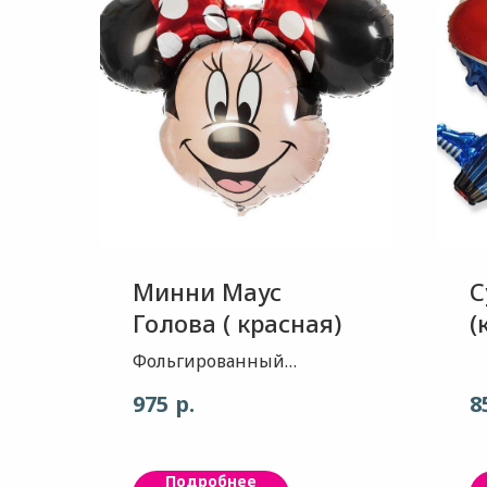
Минни Маус
С
Голова ( красная)
(
Фольгированный
воздушный шар-
р.
975
8
прекрасно подходит для
оформления детских
праздников, а также
Подробнее