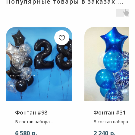
Популярные товары в заказах....
Фонтан #98
Фонтан #31
В состав набора
В состав набора
входит: Звезда - цвет
входит: Звезда син
р.
р.
6 580
2 240
черный алмаз, 2шт,
цвета 3 шара белы