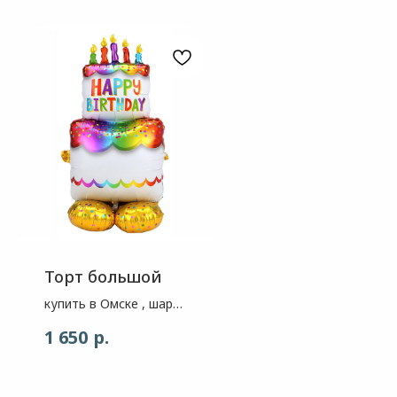
Торт большой
купить в Омске , шар
Торт , высота
р.
1 650
примерно 1,3 метра
Большой объемный
фольгированный шар