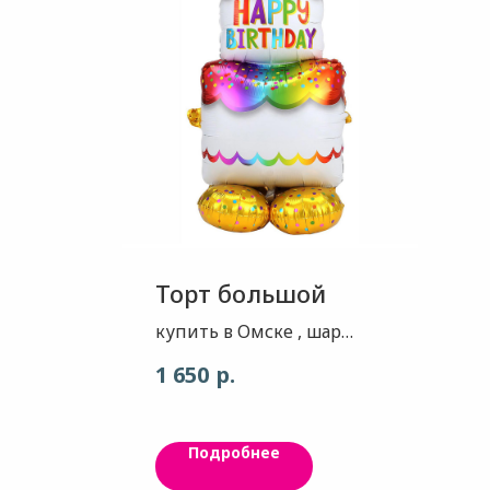
Торт большой
купить в Омске , шар
Торт , высота примерно
р.
1 650
1,3 метра
Большой объемный
Подробнее
фольгированный шар
высотой 134 см, который