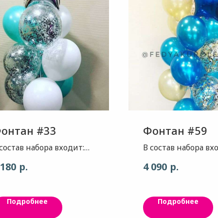
онтан #33
Фонтан #59
 состав набора входит:
В состав набора вх
везда, цвет серебро
Звезда - цвет золо
р.
р.
 180
4 090
лянец 3 шара , цвет
глянец, 1шт Звезда 
лассический белый 3
цвет синий глянец,
ара , цвет морской бриз
Шар - цвет синий
Подробнее
Подробнее
 шара конфетти
металик, 7шт Шар 
ригинал MAX( как и во
благородное золот