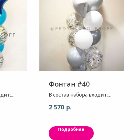
Фонтан #40
одит:
В состав набора входит:
то
Звезда - цвет серебро
р.
2 570
- ,
глянец, 1шт Звезда - цвет
 2шт.
белый матовый, 1шт Шар
- цвет серебро матовый,
Подробнее
- цвет
5шт Шар - цвет белый
о, 4шт
классический, 4шт Шар с