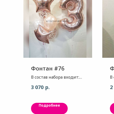
Фонтан #76
Ф
В состав набора входит:
В
Цифра - цвет розоаое
З
р.
3 070
2
золото, 1шт Звезда - цвет
г
розовое золото, 2шт. Шар
к
- цвет белый перламутр,
ш
Подробнее
1шт Шар - цвет розовое
3
золото, 1шт. Шар с
о