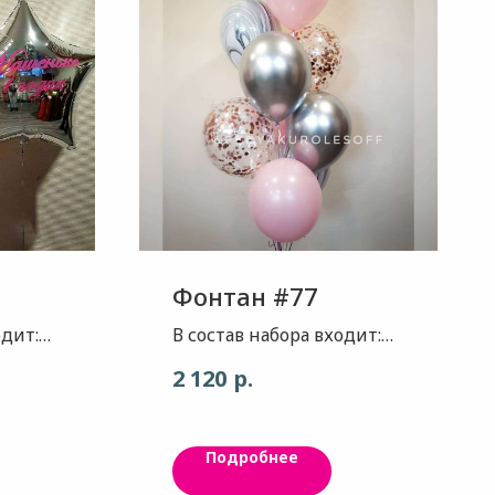
Фонтан #77
одит:
В состав набора входит:
вет
Шар супер агат(сша) -
р.
2 120
цвет черные волны, 2шт
Шар - цвет нежно
( в
розовый , 3шт Шар хром-
Подробнее
цвет платиновое серебро,
, цвет
2 шт Шар с конфетти-