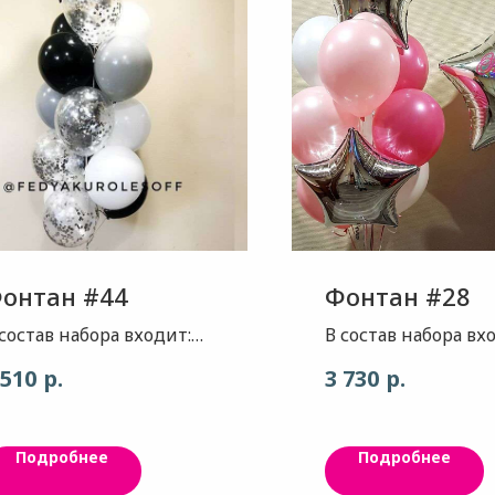
онтан #44
Фонтан #28
 состав набора входит:
В состав набора вх
везда - черный глянец,
Большая звезда , ц
р.
р.
 510
3 730
шт Шар - цвет
глянец серебро
лассический белый, 4шт
Индивидуальная
ар - цвет матовый
надпись на звезде 
Подробнее
Подробнее
еребро 2шт Шар - цвет
данном примере
ерный глянец, 4шт ?? 4
-Машеньке 1 годик