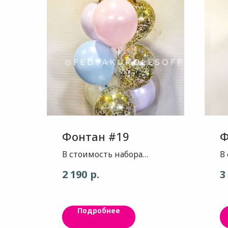
Фонтан #19
Ф
В стоимость набора
В
входит: Звезда - золото
З
р.
2 190
3
глянец Шар - цвет нежная
1
сирень, 2шт Шар - цвет
к
нежный голубой, 1шт
Ш
Подробнее
Шар - цвет шампань, 1шт
с
Шар - цвет классический
ч