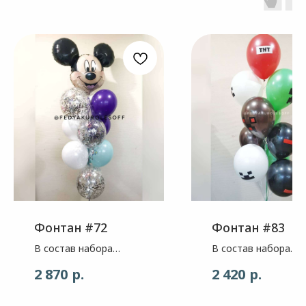
Фонтан #72
Фонтан #83
В состав набора
В состав набора
входит: Фигура-
входит: Шар-
р.
р.
2 870
2 420
Голова Микки Маус
тематический
Шар - цвет , темный
майнкрафт , ассорти
фиолет, 2шт. Шар -
10шт