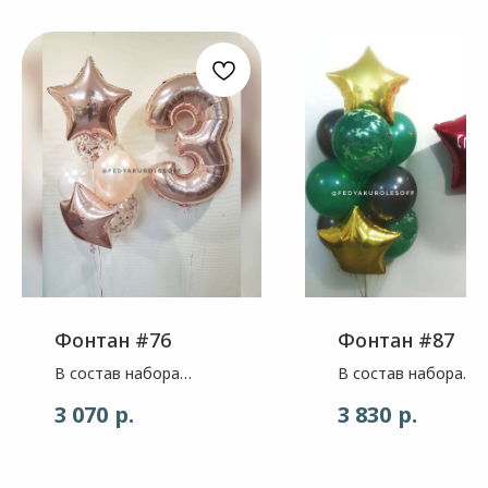
Фонтан #76
Фонтан #87
В состав набора
В состав набора
входит: Цифра - цвет
входит: Звезда - цв
р.
р.
3 070
3 830
розоаое золото, 1шт
яркий красный глян
Звезда - цвет розовое
,размер 78см, 1шт.
золото, 2шт. Шар -
Индивидуальная
цвет белый
надпись Шар ,