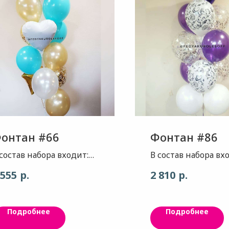
онтан #66
Фонтан #86
 состав набора входит:
В состав набора вх
везда - цвет бирюза
Сердце- цвет, глу
р.
р.
 555
2 810
лянец Звезда - цвет
фиолет, глянец , 1
олото глянец Сердце -
гжель - цвет белый
вет белый Шар - цвет
,рисунок черный, 3
Подробнее
Подробнее
ирюза, 3шт. Шар - цвет
Шар , фиолет мета
елый перламутр , 3шт.
3шт. Шар - белый к