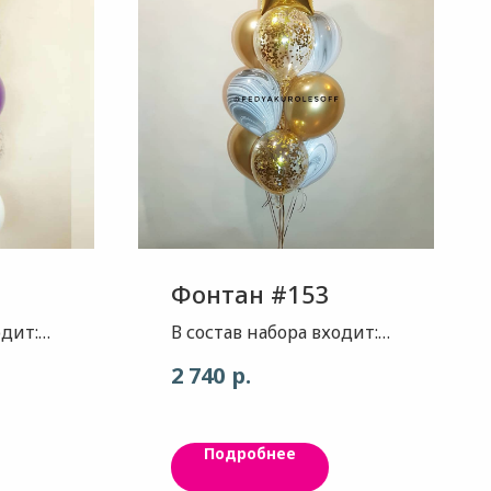
Фонтан #153
одит:
В состав набора входит:
бокий
Звезда - цвет золотой
р.
2 740
шт. Шар
глянец Шар - цвет золото
хром 3шт. Шар - цвет,
 шт.
агат черный, 3шт. Шар с
Подробнее
лик,
конфетти - наполнение
окос,
золото MAX , 3шт