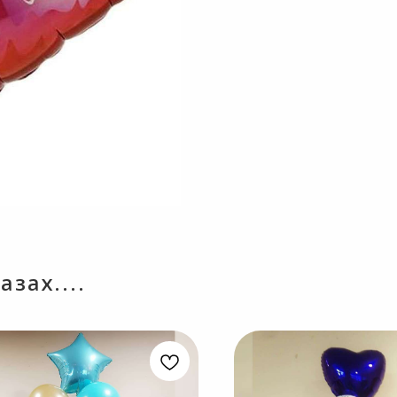
зах....