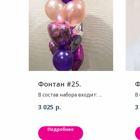
Фонтан #25.
Ф
В состав набора входит: 3
В
шара, цвет темный
З
р.
3 025
3
фиолетовый металик 3
г
шара, цвет розовое золото
з
2 сердца, цвет розовый
ц
Подробнее
глянец 1 звезда, цвет
б
серебро глянец 1 звезда,
б