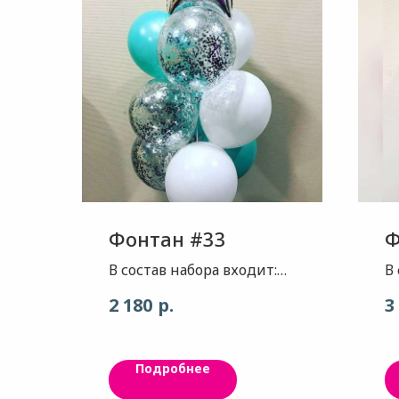
Фонтан #33
Ф
В состав набора входит:
В
Звезда, цвет серебро
Ш
р.
2 180
3
глянец 3 шара , цвет
а
классический белый 3
С
шара , цвет морской бриз
а
Подробнее
3 шара конфетти
к
оригинал MAX( как и во