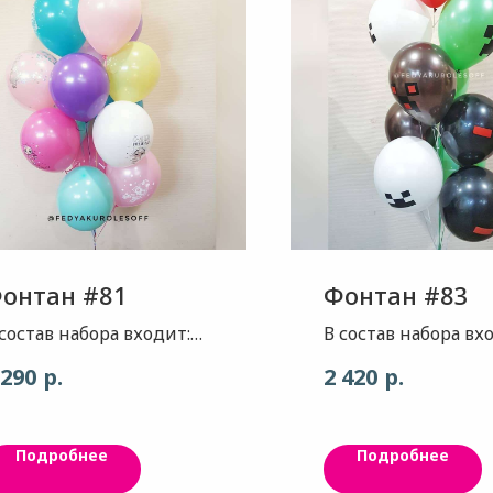
онтан #81
Фонтан #83
 состав набора входит:
В состав набора вх
ар - цвет, пастель
Шар- тематически
р.
р.
 290
2 420
ссорти, 5шт. Шар - серия
майнкрафт , ассорт
тильные девчонки,
10шт
ссорти, 10шт Шар с
Подробнее
Подробнее
онфетти- даблстаф 2шт.