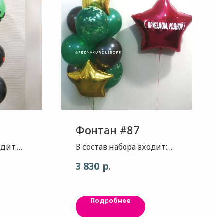
Фонтан #87
одит:
В состав набора входит:
й
Звезда - цвет, яркий
р.
3 830
и .
красный глянец ,размер
78см, 1шт.
Индивидуальная
Подробнее
надпись Шар , камуфляж ,
2шт. Шар - зелёный