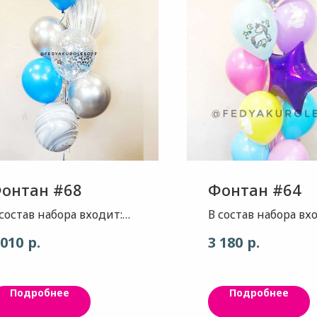
онтан #68
Фонтан #64
 состав набора входит:
В состав набора вх
ар супер агат(сша) -
Круг- цвет рисуно
р.
р.
 010
3 180
вет черные волны, 2шт
единорог, 1шт Звезд
ар - цвет синий , 3шт
цвет фиолетовый г
ар хром- цвет
1шт. Шар - цвет н
Подробнее
Подробнее
латиновое серебро, 2 шт
пастель - ассорти,
ар с конфетти-
рисунок единорог,