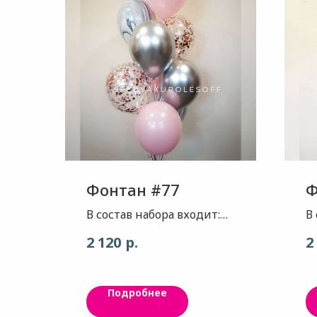
Фонтан #77
Ф
В состав набора входит:
В
Шар супер агат(сша) -
Ш
р.
2 120
2
цвет черные волны, 2шт
ц
Шар - цвет нежно
Ш
розовый , 3шт Шар хром-
Ш
Подробнее
цвет платиновое серебро,
п
2 шт Шар с конфетти-
Ш