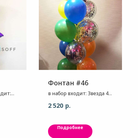
Фонтан #46
одит:
в набор входит: Звезда 45
к
см фольга Серебро 1 Шар
р.
2 520
а - ,
пастель Синий 2 Шар
лянец,
пастель Желтый 2 Шар
ежная
пастель Оранжевый 2
Подробнее
Шар пастель Зеленый 2
 11шт
шар с конфетти Серебро 3