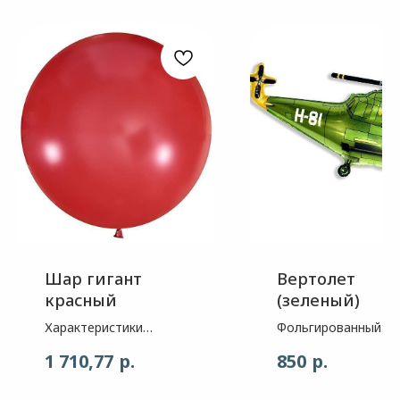
Шар гигант
Вертолет
красный
(зеленый)
Характеристики
Фольгированный
воздушного шара: 1.
воздушный шар-
р.
р.
1 710,77
850
Шар- пастель 2. Цвет-
прекрасно подходи
Красный 3. Размер
для оформления