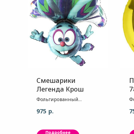
Смешарики
П
Легенда Крош
7
Фольгированный
Ф
воздушный шар -
в
р.
975
7
прекрасно подходит для
п
оформления детских
о
праздников, а также
п
Подробнее