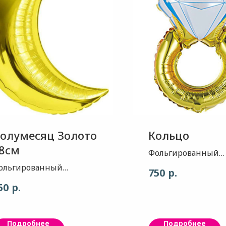
олумесяц Золото
Кольцо
8см
Фольгированный
воздушный шар -
ольгированный
р.
750
прекрасно подход
оздушный шар -
р.
50
оформления детск
рекрасно подходит для
праздников, а так
формления детских
может использоват
раздников, а также
Подробнее
Подробнее
качестве