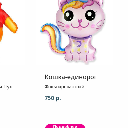
Кошка-единорог
 Пух -
Фольгированный
ый
воздушный шар -
р.
750
прекрасно подходит для
 около
оформления детских
праздников, а также
может использоваться в
Подробнее
качестве