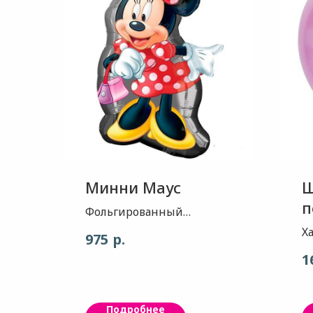
Минни Маус
Ш
п
Фольгированный
воздушный шар-
Х
р.
975
прекрасно подходит для
в
1
оформления детских
п
праздников, а также
о
может использоваться в
п
Подробнее
качестве