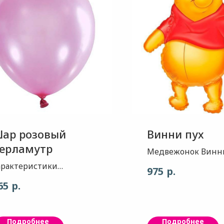
ар розовый
Винни пух
ерламутр
Медвежонок Винни
это самый любим
арактеристики
р.
975
гость на детском
оздушного шара: 1. Шар-
р.
65
празднике! Размер
ерламутр 2. С
70см.
бработкой , Время
олета шара: от 9 часов до
Подробнее
Подробнее