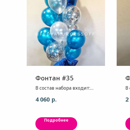
Фонтан #35
Ф
В состав набора входит:
В
Звезда - цвет серебро
2
р.
4 060
2
глянец, 1шт Звезда - ,
(
цвет синий глянец, 2шт.
ш
Шар - цвет синий
(
Подробнее
металик, 7шт Шар - цвет
белый перламутр