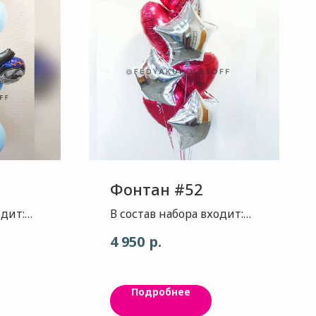
Фонтан #52
одит:
В состав набора входит:
цевый
Сердце - цвет Пылающий
р.
4 950
- Байк ,
красный, 5 шт. Звезда -
цвет зеркальный хром,
й ,
5шт
Подробнее
ебесно
 цвет ,