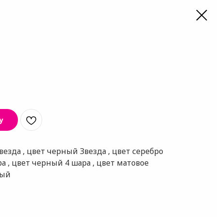
у
Звезда , цвет черный Звезда , цвет серебро
ра , цвет черный 4 шара , цвет матовое
лый