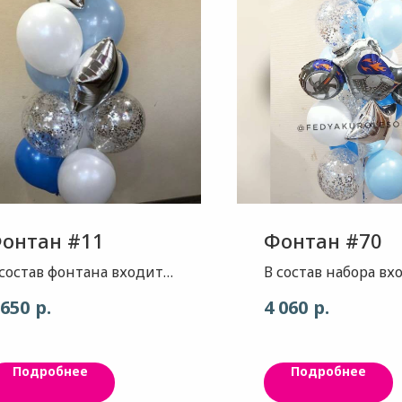
онтан #11
Фонтан #70
 состав фонтана входит:
В состав набора вх
 звезды серебро 7 шаров
Звезда- цвет глян
р.
р.
 650
4 060
 белый, голубой, синий) 2
хром, 2 шт. Фигура 
ара с конфетти
1шт. Шар - цвет,
наполнение серебро).
классический белы
Подробнее
Подробнее
3шт. Шар - цвет, н
голубой, 3шт. Шар -