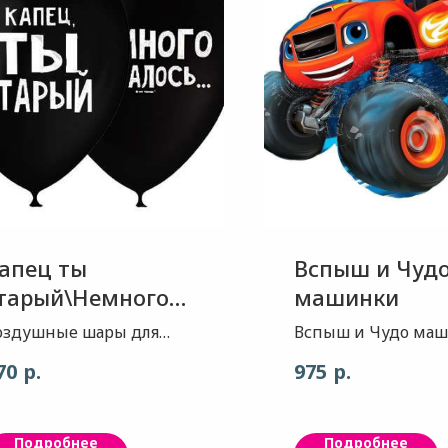
апец ты
Вспыш и Чуд
тарый\Немного
машинки
сталось...
оздушные шары для
Вспыш и Чудо ма
менинников с чувством
украсят праздник 
р.
р.
70
975
мора.
мальчишки! Прекр
подходит для
оформления детск
Подробнее
Подробнее