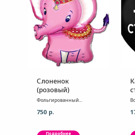
Слоненок
К
(розовый)
с
о
Фольгированный
В
воздушный шар -
и
р.
750
1
прекрасно подходит для
ю
оформления детских
праздников, а также
Подробнее