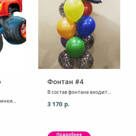
о
Фонтан #4
В состав фонтана входит:
Пони - Радуга 6 шаров
шинки
р.
3 170
ассорти( можно на выбор)
любого
6 шаров с конфетти (
асно
наполнение цвет
калейдоскоп)
их
Подробнее