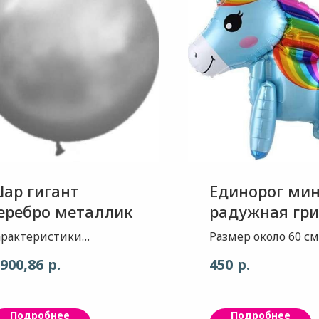
ар гигант
Единорог ми
еребро металлик
радужная гри
голубой
арактеристики
Размер около 60 см
оздушного шара: 1. Шар-
надувается воздух
р.
р.
 900,86
450
еталлик 2. Цвет-
пол.
еребро 3. Размер около
етра. 4. Производитель:
Подробнее
Подробнее