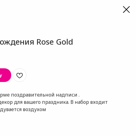
ождения Rose Gold
у
орме поздравительной надписи .
екор для вашего праздника. В набор входит
адувается воздухом