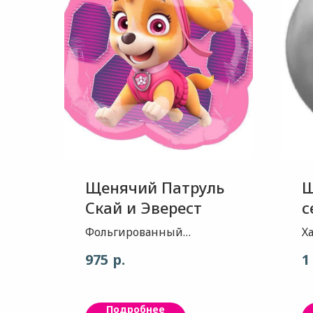
Щенячий Патруль
Ш
Скай и Эверест
с
Фольгированный
Х
воздушный шар -
в
р.
975
1
прекрасно подходит для
м
оформления детских
С
праздников, а также
м
Подробнее