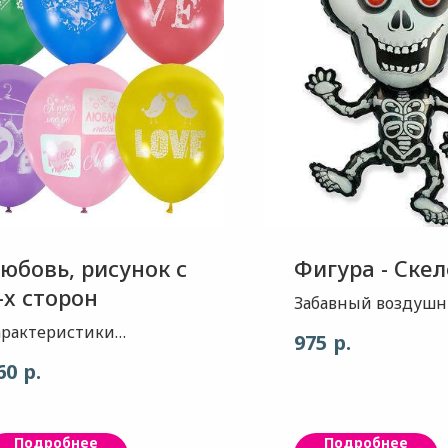
юбовь, рисунок с
Фигура - Скел
-х сторон
Забавный воздуш
шарик в форме ске
арактеристики
р.
975
больше метра в вы
оздушного шара: 1. Шар-
р.
60
Незаменимый деко
астель 2. Цвет- Ассорти
хэллоуинской вече
. Рисунок- надпись
Любовь' в разных
Подробнее
Подробнее