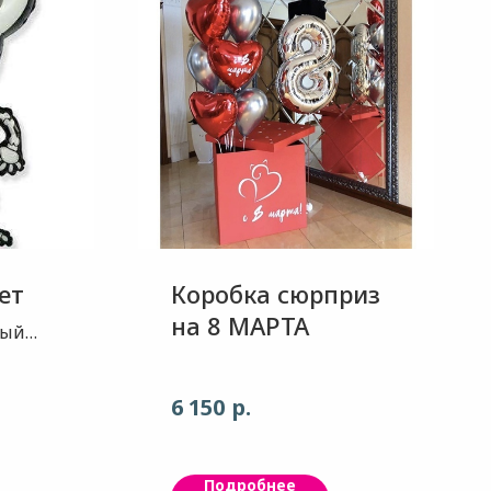
ет
Коробка сюрприз
на 8 МАРТА
ный
лета
соту.
р.
6 150
р для
ринки.
Подробнее