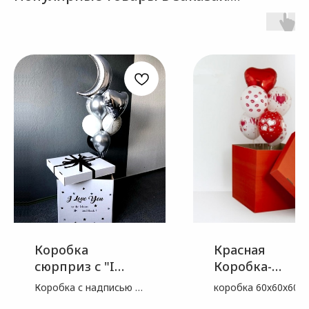
Коробка
Красная
сюрприз с "I
Коробка-
Love You"
сюрприз с
Коробка с надписью и
коробка 60х60х60см
шарами
бантом 70х70х70 -1
шаров с рисунком